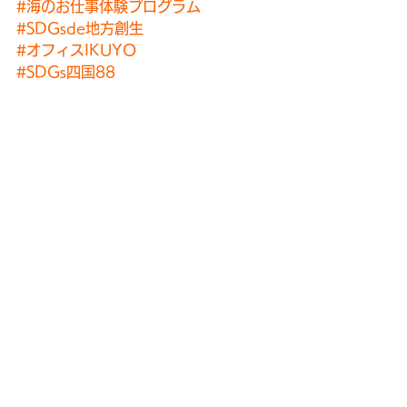
#海のお仕事体験プログラム
#SDGsde地方創生
#オフィスIKUYO
#SDGs四国88
#プロジェクトデザイン
#里海ランチ
#SDGsカードゲーム体験会
#海岸清掃
#香川
#瀬戸内海
#荘内半島
#箱
#Kagawa
#Setouchi
#Shonai
#Hako