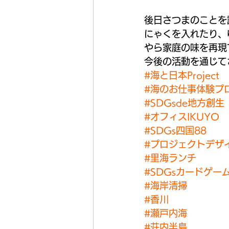
後日さつまのことを
にゃくを入れたり、
やら家庭の味を再現
今後の活動を通じて
#海と日本Project
#海のお仕事体験プ
#SDGsde地方創生
#オフィスIKUYO
#SDGs四国88
#プロジェクトデザ
#里海ランチ
#SDGsカードゲー
#海岸清掃
#香川
#瀬戸内海
#荘内半島