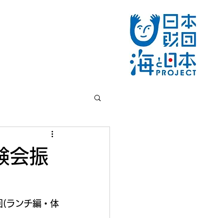
験会振
回(ランチ編・体