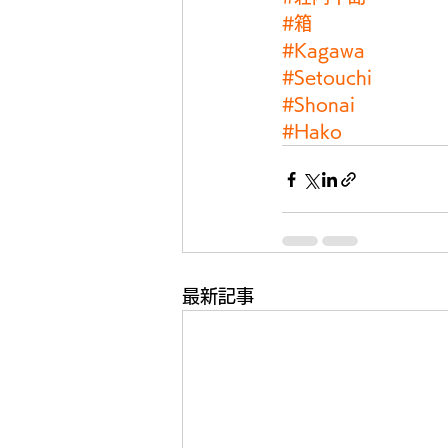
#箱
#Kagawa
#Setouchi
#Shonai
#Hako
最新記事