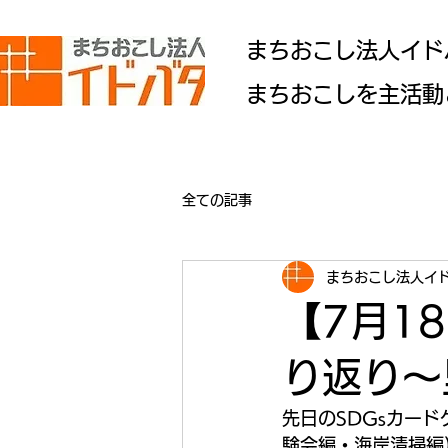
​まちおこし法人イ
​まちおこしを主活
全ての記事
まちおこし法人イ
【7月1
り返り～
先日のSDGsカー
験会編・海岸清掃編